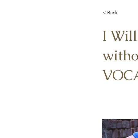
< Back
I Wi
with
VOC